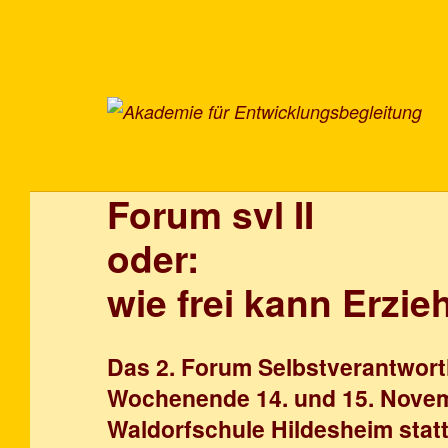
Zur Hauptnavigation springen
Zum Hauptinhalt springen
Zum Footer springen
Akademie für Entwicklungsbegleitung
Forum svl II
oder:
wie frei kann Erzi
Das 2. Forum Selbstverantwort
Wochenende 14. und 15. Novem
Waldorfschule Hildesheim statt