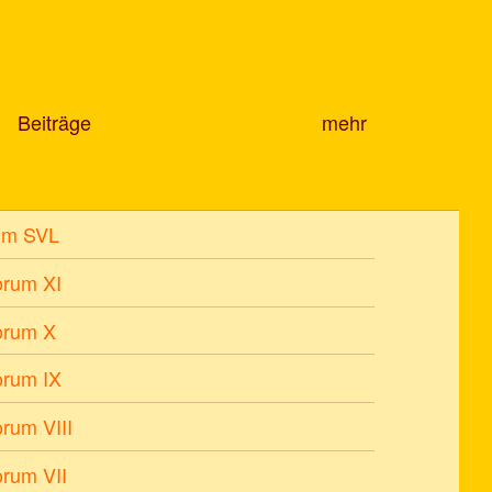
Beiträge
mehr
um SVL
orum XI
orum X
orum IX
rum VIII
rum VII