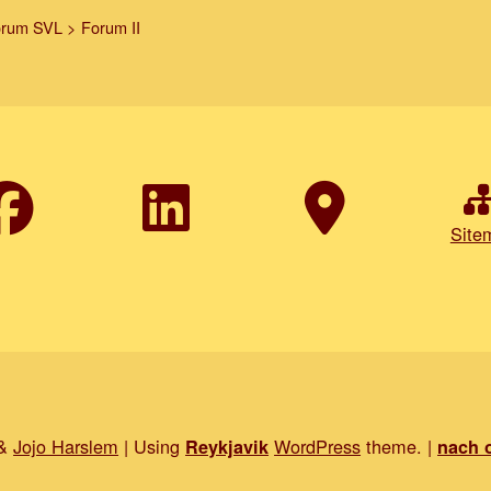
orum SVL
>
Forum II
Site
&
Jojo Harslem
|
Using
WordPress
theme.
|
Reykjavik
nach 