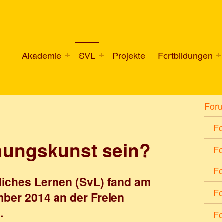
Akademie
SVL
Projekte
Fortbildungen
For
F
ehungskunst sein?
F
F
liches Lernen (SvL) fand am
Fo
ber 2014 an der Freien
.
Fo