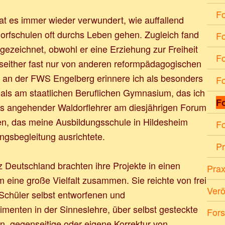
F
at es immer wieder verwundert, wie auffallend
orfschulen oft durchs Leben gehen. Zugleich fand
F
rgezeichnet, obwohl er eine Erziehung zur Freiheit
F
seither fast nur von anderen reformpädagogischen
t an der FWS Engelberg erinnere ich als besonders
Fo
r als am staatlichen Beruflichen Gymnasium, das ich
F
ls angehender Waldorflehrer am diesjährigen Forum
en, das meine Ausbildungsschule in Hildesheim
F
gsbegleitung ausrichtete.
Pr
z Deutschland brachten ihre Projekte in einen
Prax
 eine große Vielfalt zusammen. Sie reichte von frei
Verö
Schüler selbst entworfenen und
menten in der Sinneslehre, über selbst gesteckte
Fors
Suchen nac
en, gegenseitige oder eigene Korrektur von