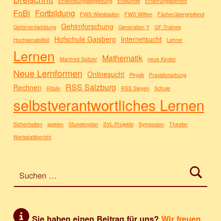
Entwicklungsbegleitung
Erdkunde
Erfahrungsbericht
FoBi
Fortbildung
FWS Wiesbaden
FWS Witten
Fächerübergreifend
Gehirnforschung
Gehirnentwicklung
Generation Y
GF-Trainee
Hofschule Gaisberg
Internetsucht
Hochsensibilität
Lehrer
Lernen
Mathematik
Manfred Spitzer
neue Kinder
Neue Lernformen
Onlinesucht
Physik
Praxisforschung
RSS Salzburg
Rechnen
Ritalin
RSS Siegen
Schule
selbstverantwortliches Lernen
Sicherheiten
spielen
Stundenplan
SVL-Projekte
Symposion
Theater
Werkstattbericht
Suchen nach:
Sie haben einen Beitrag für uns?
Wir freuen