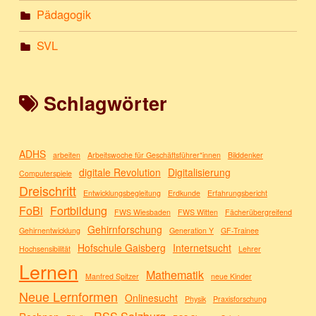
Pädagogik
SVL
Schlagwörter
ADHS
arbeiten
Arbeitswoche für Geschäftsführer*innen
Bilddenker
digitale Revolution
Digitalisierung
Computerspiele
Dreischritt
Entwicklungsbegleitung
Erdkunde
Erfahrungsbericht
FoBi
Fortbildung
FWS Wiesbaden
FWS Witten
Fächerübergreifend
Gehirnforschung
Gehirnentwicklung
Generation Y
GF-Trainee
Hofschule Gaisberg
Internetsucht
Hochsensibilität
Lehrer
Lernen
Mathematik
Manfred Spitzer
neue Kinder
Neue Lernformen
Onlinesucht
Physik
Praxisforschung