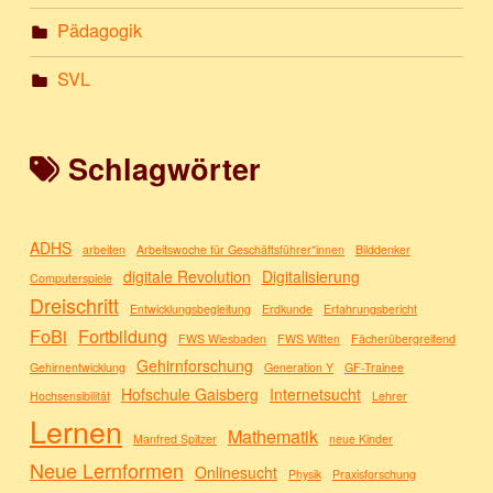
Pädagogik
SVL
Schlagwörter
ADHS
arbeiten
Arbeitswoche für Geschäftsführer*innen
Bilddenker
digitale Revolution
Digitalisierung
Computerspiele
Dreischritt
Entwicklungsbegleitung
Erdkunde
Erfahrungsbericht
FoBi
Fortbildung
FWS Wiesbaden
FWS Witten
Fächerübergreifend
Gehirnforschung
Gehirnentwicklung
Generation Y
GF-Trainee
Hofschule Gaisberg
Internetsucht
Hochsensibilität
Lehrer
Lernen
Mathematik
Manfred Spitzer
neue Kinder
Neue Lernformen
Onlinesucht
Physik
Praxisforschung