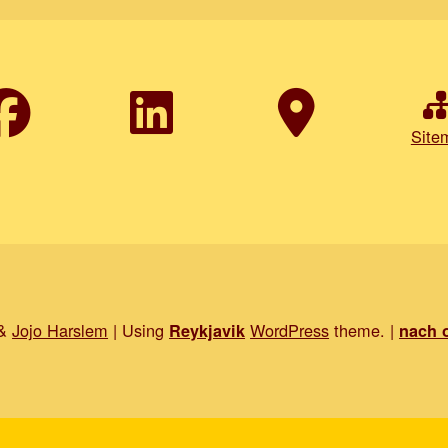
Site
&
Jojo Harslem
|
Using
WordPress
theme.
|
Reykjavik
nach 