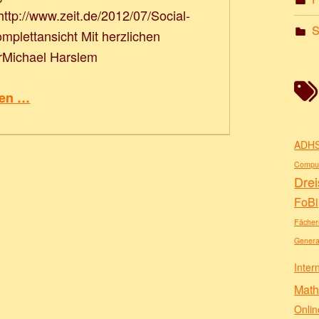
http://www.zeit.de/2012/07/Social-
plettansicht Mit herzlichen
rMichael Harslem
sen …
ADH
Comput
Drei
FoBi
Fächer
Genera
Inter
Math
Onlin