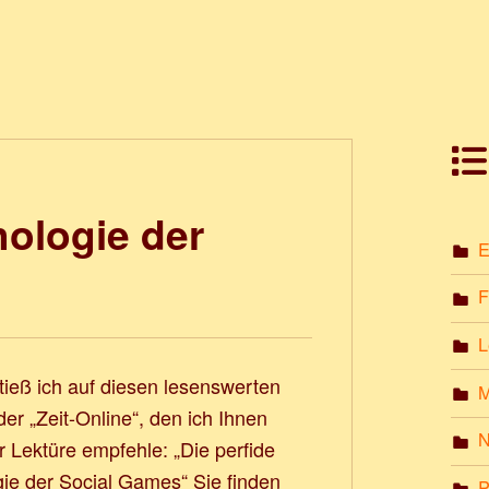
hologie der
E
F
L
stieß ich auf diesen lesenswerten
M
 der „Zeit-Online“, den ich Ihnen
ur Lektüre empfehle: „Die perfide
ie der Social Games“ Sie finden
P