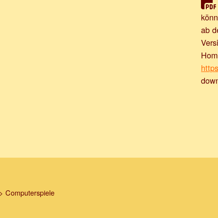
könn
ab d
Vers
Home
http
down
>
Computerspiele