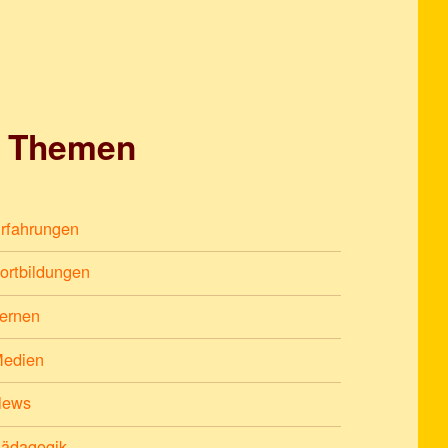
Themen
rfahrungen
ortbildungen
ernen
edien
News
ädagogik