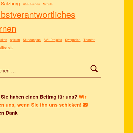
Salzburg
RSS Siegen
Schule
lbstverantwortliches
rnen
eiten
spielen
Stundenplan
SVL-Projekte
Symposion
Theater
ttbericht
h:
Sie haben einen Beitrag für uns?
Wir
en uns, wenn Sie ihn uns schicken!
en Dank