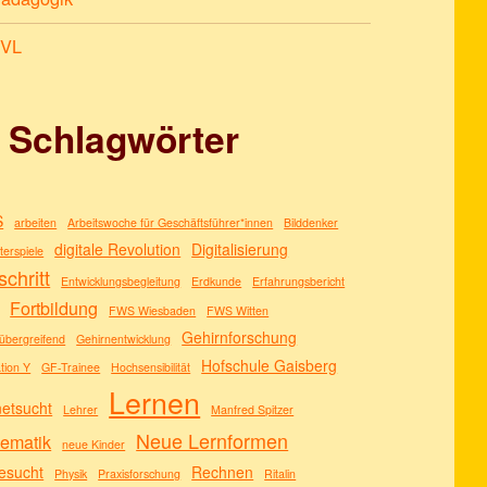
SVL
Schlagwörter
S
arbeiten
Arbeitswoche für Geschäftsführer*innen
Bilddenker
digitale Revolution
Digitalisierung
erspiele
schritt
Entwicklungsbegleitung
Erdkunde
Erfahrungsbericht
Fortbildung
FWS Wiesbaden
FWS Witten
Gehirnforschung
übergreifend
Gehirnentwicklung
Hofschule Gaisberg
tion Y
GF-Trainee
Hochsensibilität
Lernen
netsucht
Lehrer
Manfred Spitzer
Neue Lernformen
ematik
neue Kinder
esucht
Rechnen
Physik
Praxisforschung
Ritalin