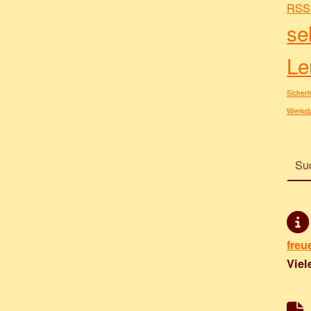
RSS 
se
Le
Sicherh
Werksta
Suchen nac
freu
Viel