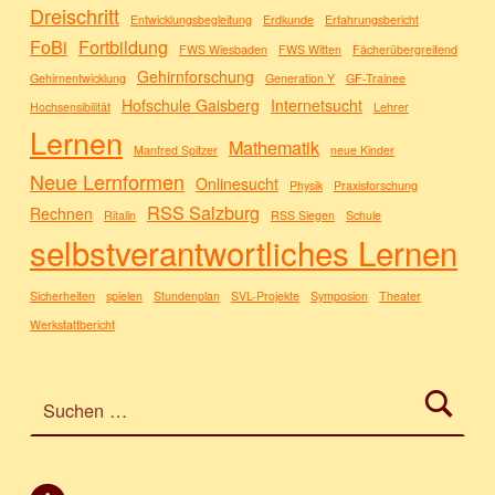
Dreischritt
Entwicklungsbegleitung
Erdkunde
Erfahrungsbericht
FoBi
Fortbildung
FWS Wiesbaden
FWS Witten
Fächerübergreifend
Gehirnforschung
Gehirnentwicklung
Generation Y
GF-Trainee
Hofschule Gaisberg
Internetsucht
Hochsensibilität
Lehrer
Lernen
Mathematik
Manfred Spitzer
neue Kinder
Neue Lernformen
Onlinesucht
Physik
Praxisforschung
RSS Salzburg
Rechnen
Ritalin
RSS Siegen
Schule
selbstverantwortliches Lernen
Sicherheiten
spielen
Stundenplan
SVL-Projekte
Symposion
Theater
Werkstattbericht
Suchen nach: