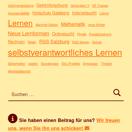
Gehirnforschung
Gehirnentwicklung
Generation Y
GF-Trainee
Hofschule Gaisberg
Internetsucht
Hochsensibilität
Lehrer
Lernen
Mathematik
Manfred Spitzer
neue Kinder
Neue Lernformen
Onlinesucht
Physik
Praxisforschung
RSS Salzburg
Rechnen
Ritalin
RSS Siegen
Schule
selbstverantwortliches Lernen
Sicherheiten
spielen
Stundenplan
SVL-Projekte
Symposion
Theater
Werkstattbericht
Suchen nach:
Sie haben einen Beitrag für uns?
Wir freuen
uns, wenn Sie ihn uns schicken!