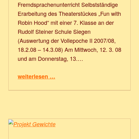
Fremdsprachenunterricht Selbstständige
Erarbeitung des Theaterstückes „Fun with
Robin Hood“ mit einer 7. Klasse an der
Rudolf Steiner Schule Siegen
(Auswertung der Vollepoche II 2007/08,
18.2.08 – 14.3.08) Am Mittwoch, 12. 3. 08
und am Donnerstag, 13.…
“Englisches Theater in der 7. Klasse”
weiterlesen …