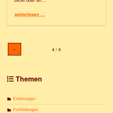
“Ein Werkstattbericht aus der 7. Klasse”
weiterlesen …
«
Themen
Erfahrungen
Fortbildungen