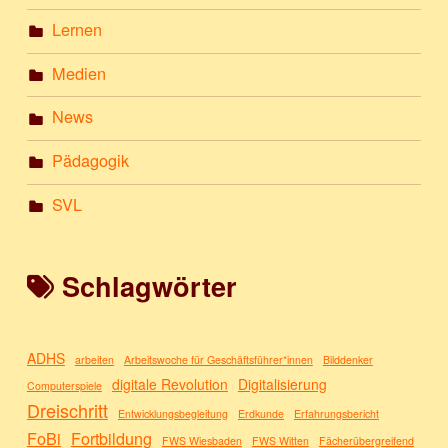
Lernen
Medien
News
Pädagogik
SVL
Schlagwörter
ADHS
arbeiten
Arbeitswoche für Geschäftsführer*innen
Bilddenker
digitale Revolution
Digitalisierung
Computerspiele
Dreischritt
Entwicklungsbegleitung
Erdkunde
Erfahrungsbericht
FoBi
Fortbildung
FWS Wiesbaden
FWS Witten
Fächerübergreifend