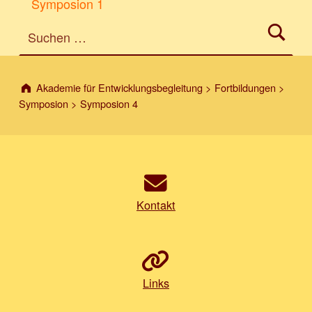
Symposion 1
Suchen nach:
Zurück zur Hauptnavigation springen
Akademie für Entwicklungsbegleitung
>
Fortbildungen
>
Symposion
>
Symposion 4
Kontakt
Links